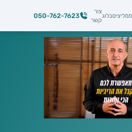
צור
050-762-7623
מליצים
בלוג
קשר