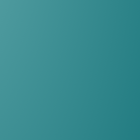
פארק
מת''ם
חיפה,
מגדל
אלקטרה
תל אביב
050-762-7623