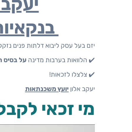
יעקב א
יועץ
בנקאיות
משכנתאות
יזם בעל עסק ליבוא דלתות פנים נזקק 
פרטי
✔️ הלוואות בערבות מדינה
על בסיס 
מחשבון
✔️ צלצלו לזכאות!
משכנתא
יעקב אלון
יועץ משכנתאות
פשוט
מי זכאי לקבל
משכנתא