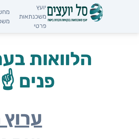
לתוכן
יועץ
מחשב
משכנתאות
משכ
פרטי
הלוואות בער
פנים ☝️
ערוץ 