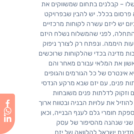
 שלו – קבלנים בתחום שמשווקים את
א פרסום בכלל. יש להבין שבפרויקט
יום יש ליזם עשרה לקוחות מרכזיים
מזמין את הדלתות מסין, משלם 30 אחוז מקדמה בהתחלה, לפני שהמשלוח נשלח היזם
עות היממה. ונפתח רק לצורך ניפוק
רבות מדינה בכדי שהלקוחות שרוכשים
ראשון את המלאי עבורם מאחר והם
א אינטרס של כל הגורמים והגופים
תות פנים, עם יזם שבא מרקע הנדסי
ים וזקוק לדלתות פנים משובחות
להוזיל את עלויות הבניה ובטווח ארוך
פקת חומרי גלם לענף הבנייה, וכאן
 שני שנהנה מהסיפור של עסק
דינת ישראל להלוואה של יזם