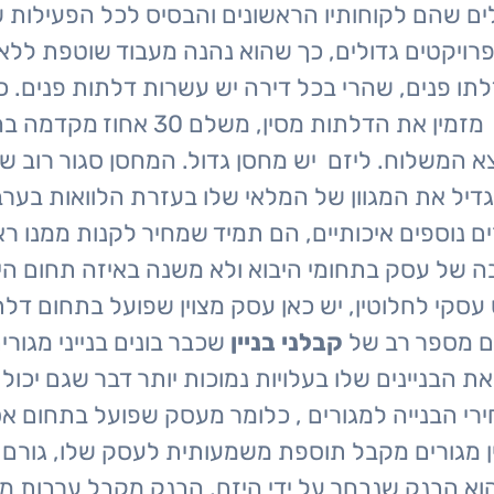
לים שהם לקוחותיו הראשונים והבסיס לכל הפעילות
ולפרויקטים גדולים, כך שהוא נהנה מעבוד שוטפת לל
לתו פנים, שהרי בכל דירה יש עשרות דלתות פנים. כ
. שיטת העבודה של היזם היא שהיזם 
צא המשלוח. ליזם יש מחסן גדול. המחסן סגור רוב ש
להגדיל את המגוון של המלאי שלו בעזרת הלוואות בע
רים נוספים איכותיים, הם תמיד שמחיר לקנות ממנו 
בה של עסק בתחומי היבוא ולא משנה באיזה תחום הי
עסקי לחלוטין, יש כאן עסק מצוין שפועל בתחום דל
ם מספר רב של
קבלני בניין
שכבר בונים בנייני מגור
את הבניינים שלו בעלויות נמוכות יותר דבר שגם יכול 
רי הבנייה למגורים , כלומר מעסק שפועל בתחום אס
יין מגורים מקבל תוספת משמעותית לעסק שלו, גורם
א הבנק שנבחר על ידי היזם, הבנק מקבל ערבות ממ