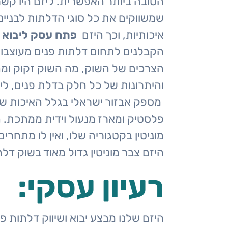
הטובה ביותר האפשרית. ליזם היו קש
שמשווקים את כל סוגי הדלתות לבנייני
איכותיות, וכך היזם
פתח עסק ליבוא ו
הקבלנים לתחום דלתות פנים מעוצבות
פארק
הצרכים של השוק, מה השוק זקוק ומה
מת''ם
והיתרונות של כל חלק בדלת פנים, ל
חיפה,
מספק אבזור ישראלי בגלל האיכות של 
מגדל
פלסטיק ומארז מנעול וידית ממתכת. ה
אלקטרה
מוניטין בקטגוריה שלו, ואין לו מתח
תל אביב
היזם צבר מוניטין גדול מאוד בשוק דלת
050-762-7623
רעיון עסקי:
היזם שלנו מבצע יבוא ושיווק דלתות פ