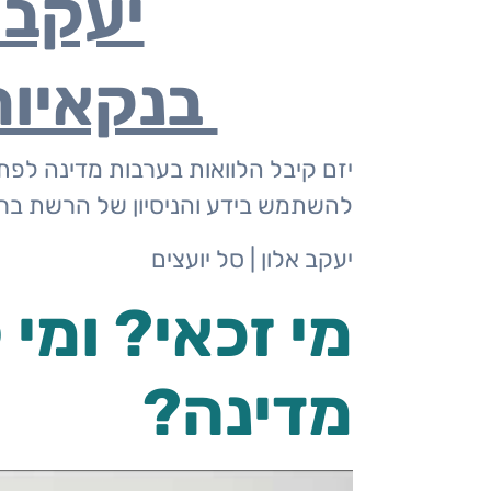
יעקב א
יועץ
בנקאיות
משכנתאות
יזם קיבל הלוואות בערבות מדינה לפת
פרטי
להשתמש בידע והניסיון של הרשת ברכש
מחשבון
יעקב אלון | סל יועצים
משכנתא
מי זכאי? ומי
פשוט
מדינה?
משכנתא