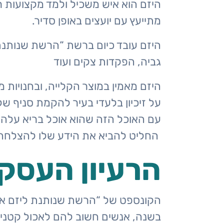
היזם הוא איש משכיל ולמד מקצועות רב
מתייעץ עם יועצים באופן סדיר.
היזם עובד כיום ברשת “הרשת שנותנת לי
פארק
גביה, הפקדות צקים ועוד
מת''ם
היזם מאמין במוצר הקלייה, ובחנויות
חיפה,
על זיכיון בלעדי בעיר להקמת סניף של
מגדל
עם האוכל הזה שהוא אוכל בריא עלה ה
אלקטרה
החליט להביא את הידע שלו להצלחה ש
תל אביב
הרעיון העסקי
050-762-7623
הקונספט של “הרשת שנותנת ליזם את 
בשנה, אנשים חשוב להם לאכול קטניות 