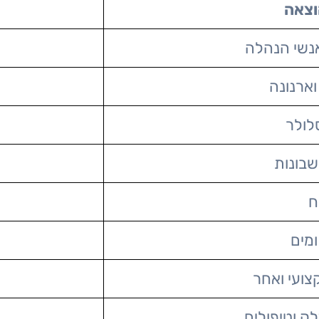
וצאה
נשי הנהלה
וארנונה
סלולר
בונות
ח
מים
קצועי ואחר
לק וטיפולים